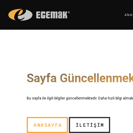
Skip
to
ANA
main
content
Sayfa Güncellenmek
Bu sayfa ile ilgili bilgiler güncellenmektedir. Daha hızlı bilgi almak
ANASAYFA
İLETIŞIM
ANASAYFA
İLETIŞIM