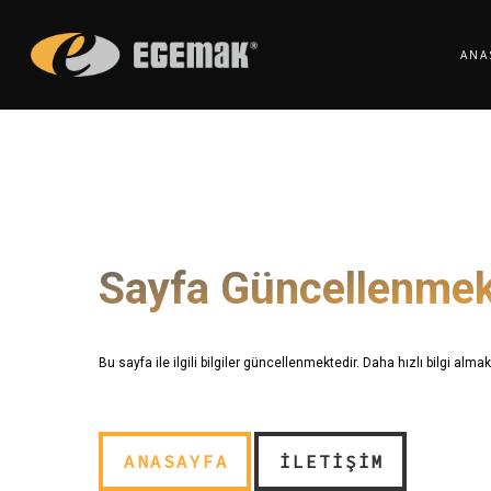
Skip
to
ANA
main
content
Sayfa Güncellenmek
Bu sayfa ile ilgili bilgiler güncellenmektedir. Daha hızlı bilgi almak
ANASAYFA
İLETIŞIM
ANASAYFA
İLETIŞIM