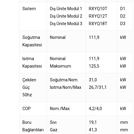
Sistem
Dış Ünite Modül 1
RXYQ10T
D1
Dış Ünite Modül 2
RXYQ12T
D2
Dış Ünite Modül 3
RXYQ18T
D3
Soğutma
Nominal
111,9
kW
Kapasitesi
Isıtma
Nominal
111,9
kW
Kapasitesi
Maksimum
125,5
kW
Çekilen
Soğutma Nom.
31,0
kW
Güç
Isıtma Nom/Max
26,7/31,1
kW
50hz
COP
Nom./Max.
4,2/4,0
kW
Boru
Sıvı
19,1
mm
Bağlantıları
Gaz
41,3
mm