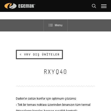
Men
Skip
to
search
main
content
Menu
< VRV DIŞ ÜNİTELER
< VRV DIŞ ÜNİTELER
RXYQ40
Daikin‘ın üstün konfor için optimum çözümü
› Tek bir temas noktası üzerinden binanızın tüm termal