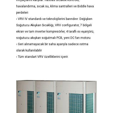
ihtiyaçlarını karşılar: hassas sıcaklık kontrolü,
havalandırma, sıcak su, klima santralleri ve Biddle hava
perdeleri
› VRV IV standardı ve teknolojilerini barındırır: Değişken
Soğutucu Akışkan Sıcaklığı, VRV configurator, 7 bölgeli
ekran ve tam inverter kompresörler, 4 taraflı ısı eşanjörü,
soğutucu akışkan soğutmalı PCB, yeni DC fan motoru
› Geri alınamayacak bir saha ayarıyla sadece ısıtma
olarak kullanılabilir
› Tüm standart VRV özelliklerini içerir.