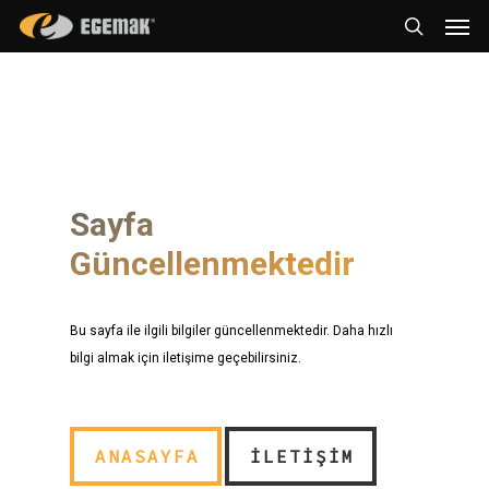
Men
Skip
to
search
main
content
Sayfa
Güncellenmektedir
Bu sayfa ile ilgili bilgiler güncellenmektedir. Daha hızlı
bilgi almak için iletişime geçebilirsiniz.
ANASAYFA
İLETIŞIM
ANASAYFA
İLETIŞIM