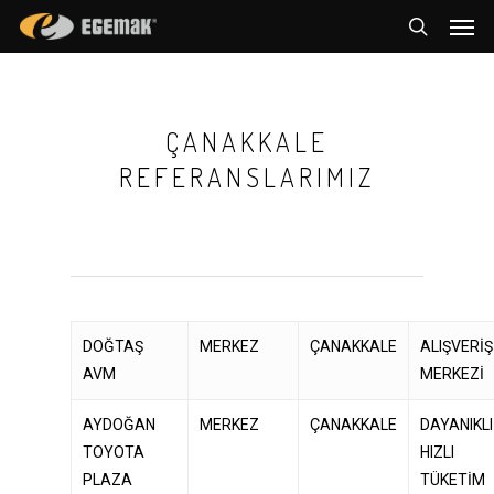
Men
Skip
to
search
main
content
ÇANAKKALE
REFERANSLARIMIZ
DOĞTAŞ
MERKEZ
ÇANAKKALE
ALIŞVERİŞ
AVM
MERKEZİ
AYDOĞAN
MERKEZ
ÇANAKKALE
DAYANIKLI
TOYOTA
HIZLI
PLAZA
TÜKETİM