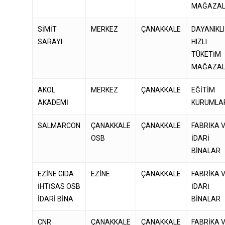
MAĞAZAL
SİMİT
MERKEZ
ÇANAKKALE
DAYANIKLI
SARAYI
HIZLI
TÜKETİM
MAĞAZAL
AKOL
MERKEZ
ÇANAKKALE
EĞİTİM
AKADEMİ
KURUMLA
SALMARCON
ÇANAKKALE
ÇANAKKALE
FABRİKA 
OSB
İDARİ
BİNALAR
EZİNE GIDA
EZİNE
ÇANAKKALE
FABRİKA 
İHTİSAS OSB
İDARİ
İDARİ BİNA
BİNALAR
CNR
ÇANAKKALE
ÇANAKKALE
FABRİKA 